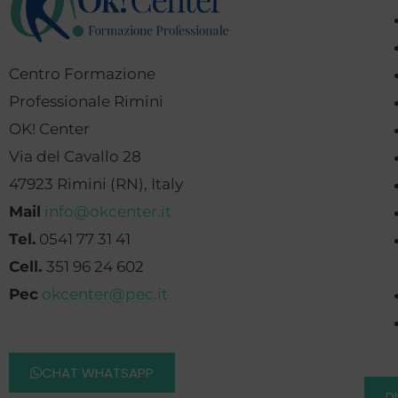
Centro Formazione
Professionale Rimini
OK! Center
Via del Cavallo 28
47923 Rimini (RN), Italy
Mail
info@okcenter.it
Tel.
0541 77 31 41
Cell.
351 96 24 602
Pec
okcenter@pec.it
CHAT WHATSAPP
D