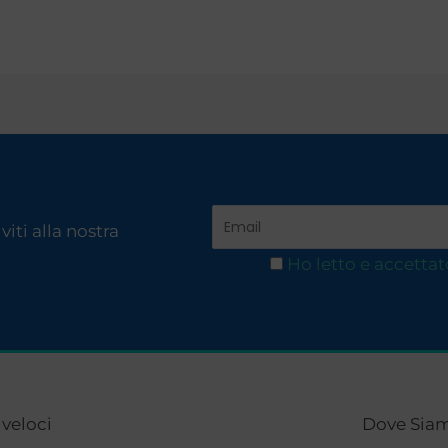
iti alla nostra
Ho letto e accettat
 veloci
Dove Sia