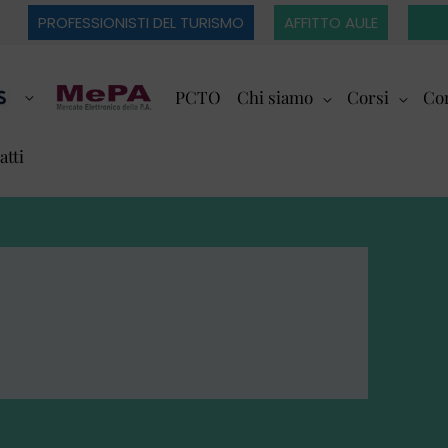
PROFESSIONISTI DEL TURISMO
AFFITTO AULE
PCTO
Chi siamo
Corsi
Cor
atti
E