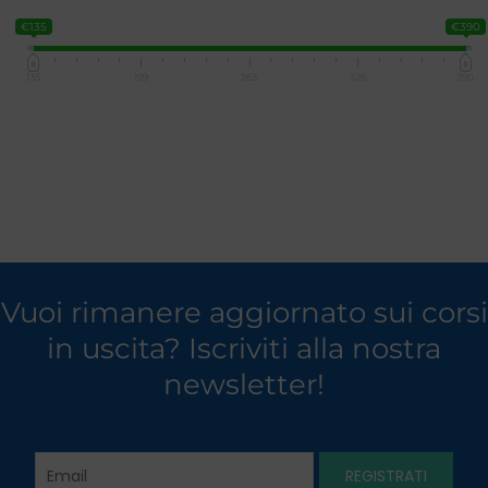
€135
€390
135
199
263
326
390
Vuoi rimanere aggiornato sui corsi
in uscita? Iscriviti alla nostra
newsletter!