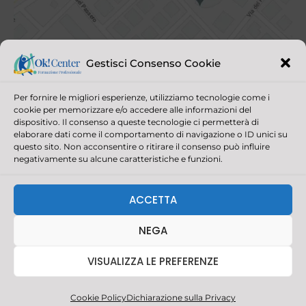
Gestisci Consenso Cookie
Per fornire le migliori esperienze, utilizziamo tecnologie come i
cookie per memorizzare e/o accedere alle informazioni del
dispositivo. Il consenso a queste tecnologie ci permetterà di
elaborare dati come il comportamento di navigazione o ID unici su
questo sito. Non acconsentire o ritirare il consenso può influire
negativamente su alcune caratteristiche e funzioni.
© 2021 OK! CENTER ALL RIGHTS RESERVED | P.IVA/C.F. 03390880403
CAPITALE SOCIALE 30.000,00 | REGISTRO IMPRESE DELLA
ACCETTA
ROMAGNA - FORLÌ CESENA E RIMINI
REALIZZAZIONE SITI INTERNET RIMINI: AGENZIA PIRAS
NEGA
F
I
L
W
a
n
i
h
VISUALIZZA LE PREFERENZE
c
s
n
a
e
t
k
t
b
a
e
s
o
g
d
a
o
r
i
p
Cookie Policy
Dichiarazione sulla Privacy
k
a
n
p