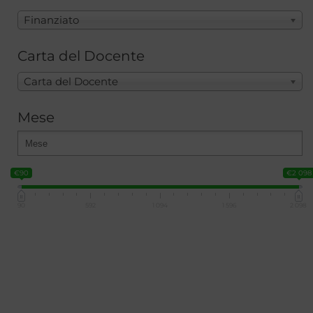
Finanziato
Carta del Docente
Carta del Docente
Mese
€90
€2 098
90
592
1 094
1 596
2 098