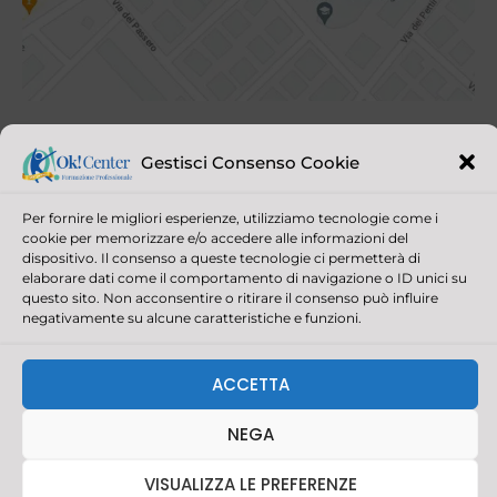
Gestisci Consenso Cookie
Per fornire le migliori esperienze, utilizziamo tecnologie come i
cookie per memorizzare e/o accedere alle informazioni del
dispositivo. Il consenso a queste tecnologie ci permetterà di
elaborare dati come il comportamento di navigazione o ID unici su
questo sito. Non acconsentire o ritirare il consenso può influire
© 2021 OK! CENTER ALL RIGHTS RESERVED | P.IVA/C.F. 03390880403
negativamente su alcune caratteristiche e funzioni.
CAPITALE SOCIALE 30.000,00 | REGISTRO IMPRESE DELLA
ROMAGNA - FORLÌ CESENA E RIMINI
REALIZZAZIONE SITI INTERNET RIMINI: AGENZIA PIRAS
ACCETTA
F
I
L
W
a
n
i
h
NEGA
c
s
n
a
e
t
k
t
b
a
e
s
VISUALIZZA LE PREFERENZE
o
g
d
a
o
r
i
p