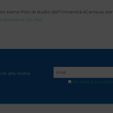
nto siamo Polo di studio dell’Università eCampus, per 
o-formativo-24-cfu/
iti alla nostra
Ho letto e accettat