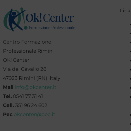
Link
Centro Formazione
Professionale Rimini
OK! Center
Via del Cavallo 28
47923 Rimini (RN), Italy
Mail
info@okcenter.it
Tel.
0541 77 31 41
Cell.
351 96 24 602
Pec
okcenter@pec.it