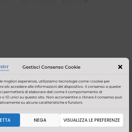
Gestisci Consenso Cookie
 le migliori esperienze, utilizziamo tecnologie come i cookie per
 e/o accedere alle informazioni del dispositivo. Il consenso a queste
 ci permetterà di elaborare dati come il comportamento di
 o ID unici su questo sito. Non acconsentire o ritirare il consenso può
gativamente su alcune caratteristiche e funzioni.
F
I
L
W
a
n
i
h
c
s
n
a
ETTA
NEGA
VISUALIZZA LE PREFERENZE
e
t
k
t
b
a
e
s
o
g
d
a