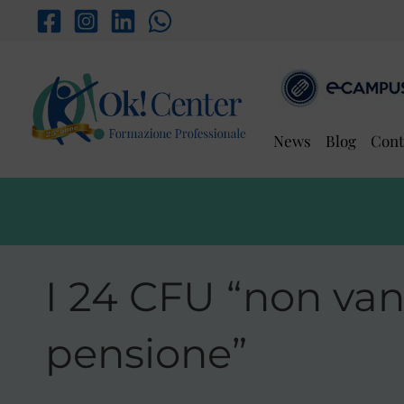
Vai
al
contenuto
News
Blog
Cont
I 24 CFU “non van
pensione”