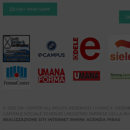
CHAT WHATSAPP
D
© 2021 OK! CENTER ALL RIGHTS RESERVED | P.IVA/C.F. 03390
CAPITALE SOCIALE 30.000,00 | REGISTRO IMPRESE DELLA RO
REALIZZAZIONE SITI INTERNET RIMINI: AGENZIA PIRAS