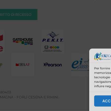
IRITTO DI RECESSO
Per fornire
memorizzare
tecnologie
navigazione
influire ne
880403
MAGNA - FORLÌ CESENA E RIMINI
ACC