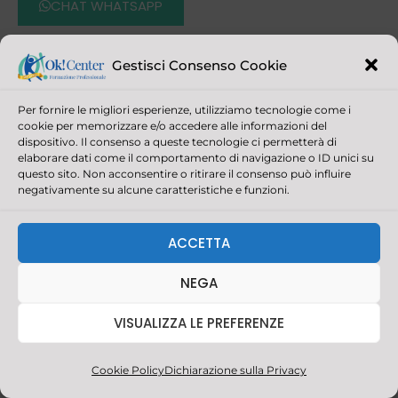
CHAT WHATSAPP
Link veloci
Gestisci Consenso Cookie
Aziende
Per fornire le migliori esperienze, utilizziamo tecnologie come i
Corsi
cookie per memorizzare e/o accedere alle informazioni del
dispositivo. Il consenso a queste tecnologie ci permetterà di
Certificazioni
elaborare dati come il comportamento di navigazione o ID unici su
questo sito. Non acconsentire o ritirare il consenso può influire
negativamente su alcune caratteristiche e funzioni.
Corsi per il Turismo
E-learning
ACCETTA
Corsi di Lingue
NEGA
Corsi di Informatica
VISUALIZZA LE PREFERENZE
Corsi per la Privacy
Corsi di Amministrazione e Contabilità
Cookie Policy
Dichiarazione sulla Privacy
Corsi di Sicurezza dei Lavoratori