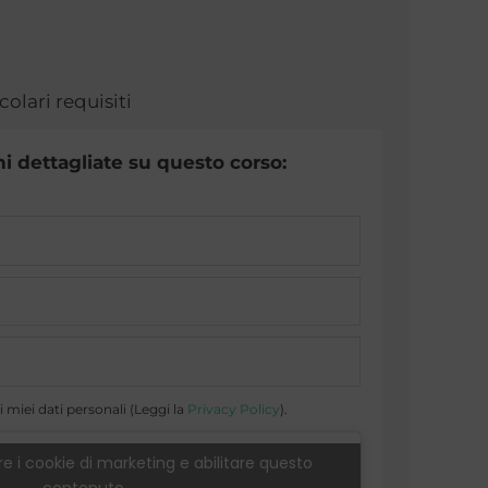
colari requisiti
i dettagliate su questo corso:
 miei dati personali (Leggi la
Privacy Policy
).
e i cookie di marketing e abilitare questo
contenuto