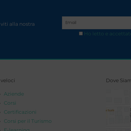
iti alla nostra
Ho letto e accettat
 veloci
Dove Sia
Aziende
Corsi
Certificazioni
Corsi per il Turismo
E-learning