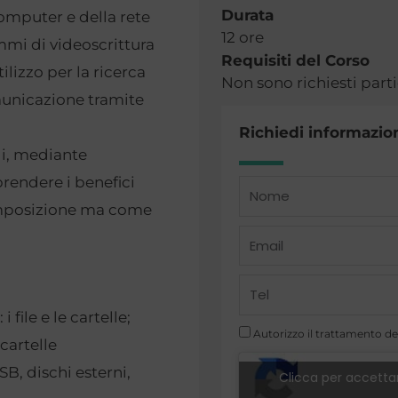
Durata
omputer e della rete
12 ore
ammi di videoscrittura
Requisiti del Corso
ilizzo per la ricerca
Non sono richiesti parti
municazione tramite
Richiedi informazion
li, mediante
prendere i benefici
Name
 imposizione ma come
Email
Telefono
 file e le cartelle;
Autorizzo il trattamento dei
 cartelle
B, dischi esterni,
Clicca per accettar