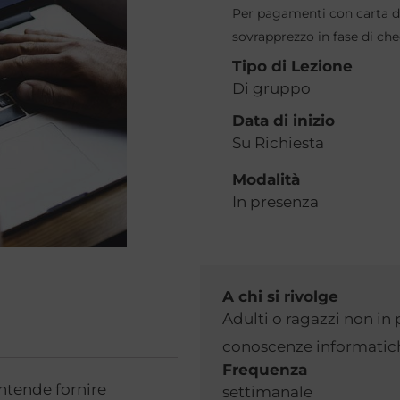
Per pagamenti con carta di
Digitale
sovrapprezzo in fase di ch
quantità
Tipo di Lezione
Di gruppo
Data di inizio
Su Richiesta
Modalità
In presenza
A chi si rivolge
Adulti o ragazzi non in
conoscenze informatic
Frequenza
intende fornire
settimanale