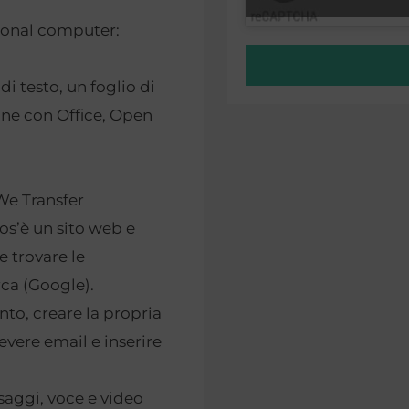
rsonal computer:
di testo, un foglio di
one con Office, Open
We Transfer
os’è un sito web e
 trovare le
rca (Google).
to, creare la propria
cevere email e inserire
aggi, voce e video