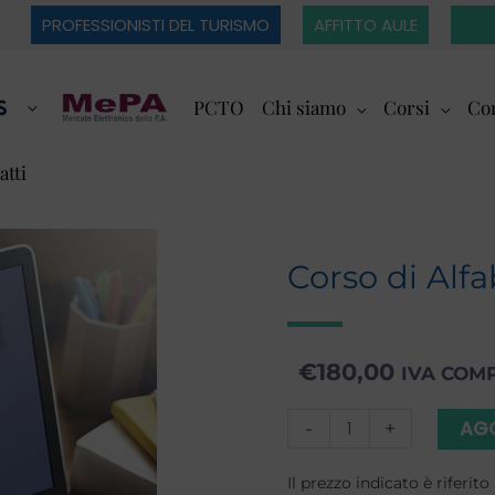
PROFESSIONISTI DEL TURISMO
AFFITTO AULE
PCTO
Chi siamo
Corsi
Cor
atti
Corso di Alfa
€
180,00
IVA COM
Corso
AGG
-
+
di
Il prezzo indicato è riferi
Alfabetizzazione