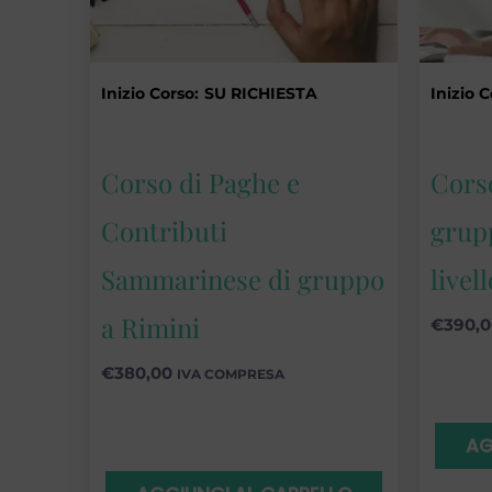
Inizio Corso:
SU RICHIESTA
Inizio C
Corso di Paghe e
Corso
Contributi
grup
Sammarinese di gruppo
livel
a Rimini
€
390,
€
380,00
IVA COMPRESA
AG