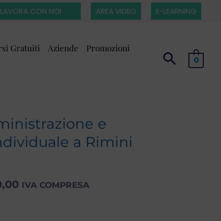
LAVORA CON NOI
AREA VIDEO
E-LEARNING
si Gratuiti
Aziende
Promozioni
0
inistrazione e
ndividuale a Rimini
Fascia
0,00
IVA COMPRESA
di
prezzo: