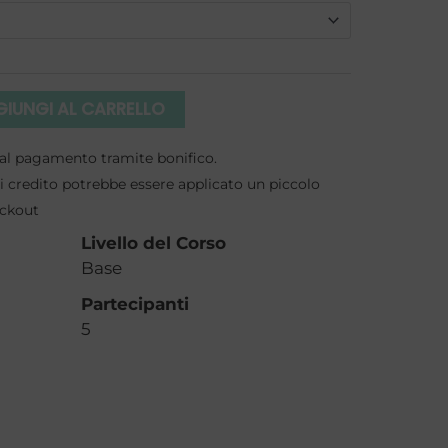
da
€450,00
a
IUNGI AL CARRELLO
€1.350,00
to al pagamento tramite bonifico.
 credito potrebbe essere applicato un piccolo
eckout
Livello del Corso
Base
Partecipanti
5