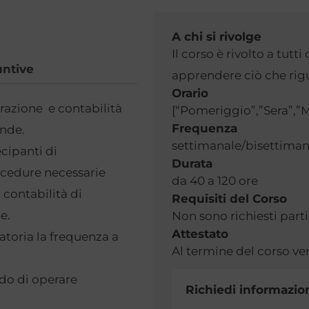
A chi si rivolge
Il corso è rivolto a tut
untive
apprendere ciò che rigu
Orario
razione e contabilità
[“Pomeriggio”,”Sera”,”M
Frequenza
ende.
settimanale/bisettiman
ecipanti di
Durata
rocedure necessarie
da 40 a 120 ore
contabilità di
Requisiti del Corso
e.
Non sono richiesti parti
Attestato
atoria la frequenza a
Al termine del corso ver
ado di operare
Richiedi informazion