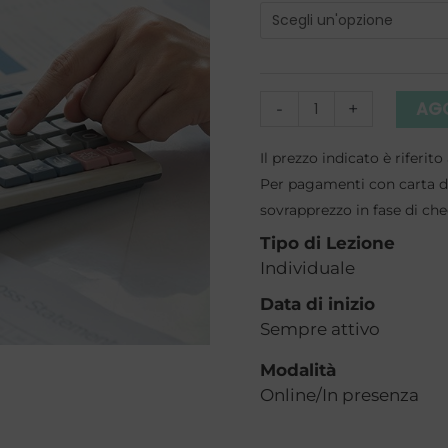
di
Amministrazione
e
Contabilità
AGG
-
+
individuale
a
Il prezzo indicato è riferi
Per pagamenti con carta di
Rimini
sovrapprezzo in fase di ch
quantità
Tipo di Lezione
Individuale
Data di inizio
Sempre attivo
Modalità
Online/In presenza