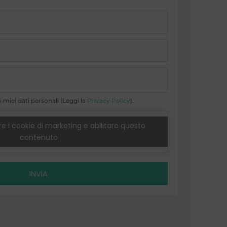
 miei dati personali (Leggi la
Privacy Policy
).
e i cookie di marketing e abilitare questo
contenuto
INVIA