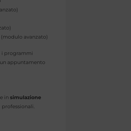
o
vanzato)
zato)
EE (modulo avanzato)
o, i programmi
do un appuntamento
e in
simulazione
 professionali.