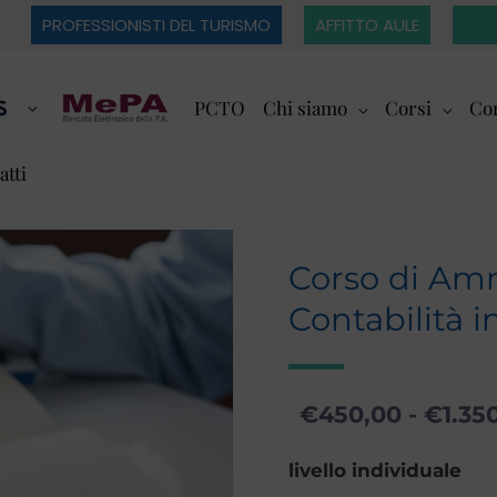
PROFESSIONISTI DEL TURISMO
AFFITTO AULE
PCTO
Chi siamo
Corsi
Cor
atti
Corso di Amm
Contabilità i
€
450,00
-
€
1.35
Corso
livello individuale