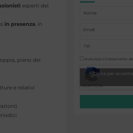
ssionisti
esperti del
Name
o
in presenza
, in
Email
Telefono
Autorizzo il trattamento dei
doppia, piano dei
Clicca per accettar
tture e relativi
razioni)
riodici