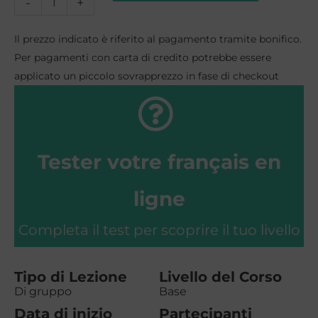
Corso
-
+
di
Il prezzo indicato è riferito al pagamento tramite bonifico.
Francese
Per pagamenti con carta di credito potrebbe essere
applicato un piccolo sovrapprezzo in fase di checkout
di
gruppo
a
Tester votre français en
Rimini
-
ligne
livello
Completa il test per scoprire il tuo livello
Base
quantità
Tipo di Lezione
Livello del Corso
Di gruppo
Base
Data di inizio
Partecipanti