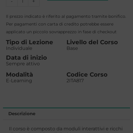
Corso
-
+
online
Il prezzo indicato è riferito al pagamento tramite bonifico.
di
Per pagamenti con carta di credito potrebbe essere
applicato un piccolo sovrapprezzo in fase di checkout
Italiano
Tipo di Lezione
Livello del Corso
Elementare
Individuale
Base
quantità
Data di inizio
Sempre attivo
Modalità
Codice Corso
E-Learning
2ITA817
Descrizione
Il corso è composto da moduli interattivi e ricchi