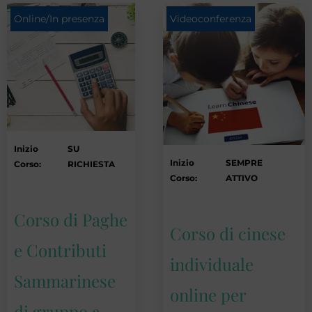
Online/In presenza
Videoconferenza
Inizio
SU
Inizio
SEMPRE
Corso:
RICHIESTA
Corso:
ATTIVO
Corso di Paghe
Corso di cinese
e Contributi
individuale
Sammarinese
online per
di gruppo a