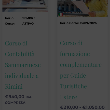
€1
v
Inizio
SEMPRE
Inizio Corso:
15/09/2026
Corso:
ATTIVO
o
Corso di
Corso di
e
formazione
s
Contabilità
n
complementare
Sammarinese
per Guide
individuale a
d
Turistiche
Rimini
Estere
€
940,00
IVA
COMPRESA
€
210,00
-
€
1.050,00