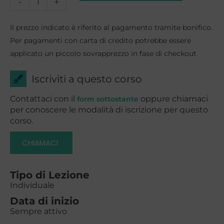
Corso
-
+
OPI
Il prezzo indicato è riferito al pagamento tramite bonifico.
-
Per pagamenti con carta di credito potrebbe essere
applicato un piccolo sovrapprezzo in fase di checkout
Operatore
dell'Infanzia
Iscriviti a questo corso
quantità
Contattaci con il
oppure chiamaci
form sottostante
per conoscere le modalità di iscrizione per questo
corso.
CHIAMACI
Tipo di Lezione
Individuale
Data di inizio
Sempre attivo