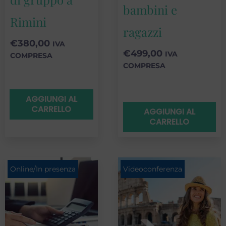
bambini e
Rimini
ragazzi
€
380,00
IVA
€
499,00
IVA
COMPRESA
COMPRESA
AGGIUNGI AL
CARRELLO
AGGIUNGI AL
CARRELLO
Fa
Online/In presenza
Videoconferenza
di
pr
da
€2
a
p