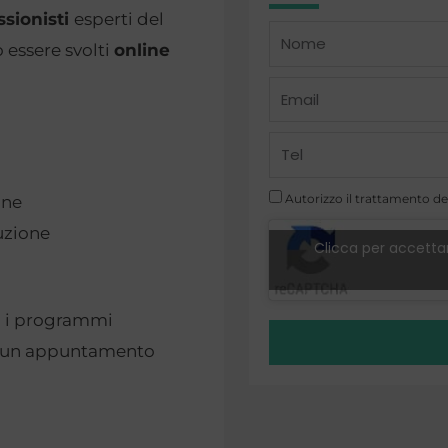
ssionisti
esperti del
Name
 essere svolti
online
Email
Telefono
Autorizzo il trattamento dei
one
buzione
Clicca per accettar
o, i programmi
do un appuntamento