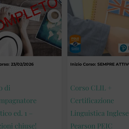
a
€710,00
orso:
23/02/2026
Inizio Corso:
SEMPRE ATTI
o di
Corso CLIL +
mpagnatore
Certificazione
tico ed. 1 –
Linguistica Inglese
zioni chiuse!
Pearson PEIC