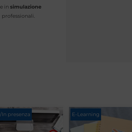
e in
simulazione
 professionali.
Fascia
/In presenza
E-Learning
di
prezzo:
da
€685,00