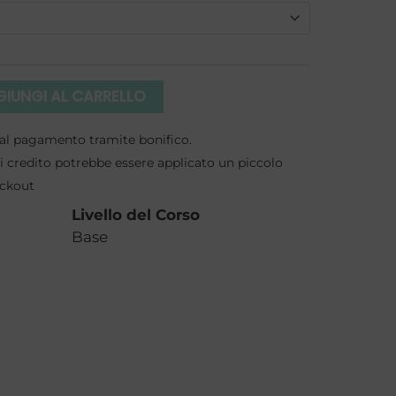
da
€450,00
a
IUNGI AL CARRELLO
€1.350,00
to al pagamento tramite bonifico.
 credito potrebbe essere applicato un piccolo
eckout
Livello del Corso
Base