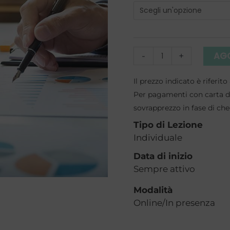
di
Paghe
e
Contributi
AGG
-
+
individuale
a
Il prezzo indicato è riferi
Per pagamenti con carta di
Rimini
sovrapprezzo in fase di ch
quantità
Tipo di Lezione
Individuale
Data di inizio
Sempre attivo
Modalità
Online/In presenza