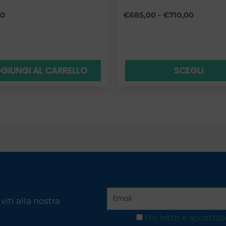
00
€
685,00
-
€
710,00
GIUNGI AL CARRELLO
SCEGLI
iti alla nostra
Ho letto e accettat