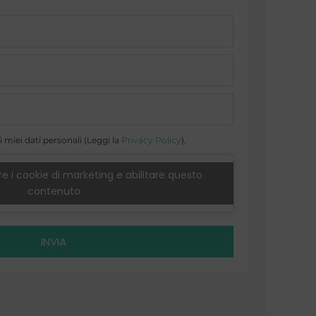
 miei dati personali (Leggi la
Privacy Policy
).
e i cookie di marketing e abilitare questo
contenuto
INVIA