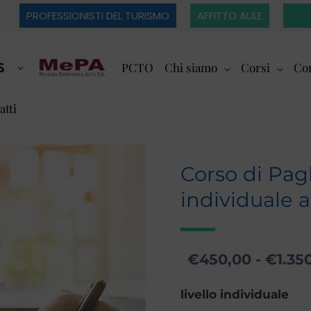
PROFESSIONISTI DEL TURISMO
AFFITTO AULE
PCTO
Chi siamo
Corsi
Cor
atti
Corso di Pag
individuale 
€
450,00
-
€
1.35
Corso
livello individuale