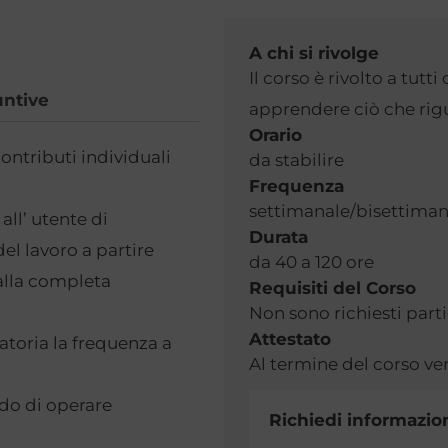
A chi si rivolge
Il corso è rivolto a tut
untive
apprendere ciò che rig
Orario
ontributi individuali
da stabilire
Frequenza
settimanale/bisettiman
all’ utente di
Durata
el lavoro a partire
da 40 a 120 ore
 alla completa
Requisiti del Corso
Non sono richiesti parti
Attestato
atoria la frequenza a
Al termine del corso ver
ado di operare
Richiedi informazion