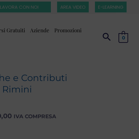
LAVORA CON NOI
AREA VIDEO
E-LEARNING
si Gratuiti
Aziende
Promozioni
0
he e Contributi
a Rimini
Fascia
0,00
IVA COMPRESA
di
prezzo: