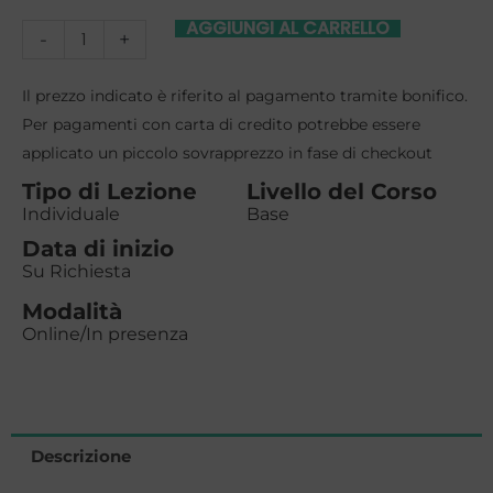
AGGIUNGI AL CARRELLO
Corso
-
+
Software
Il prezzo indicato è riferito al pagamento tramite bonifico.
Gestionale
Per pagamenti con carta di credito potrebbe essere
applicato un piccolo sovrapprezzo in fase di checkout
Paghe
Tipo di Lezione
Livello del Corso
e
Individuale
Base
Contributi
Data di inizio
Su Richiesta
individuale
Modalità
a
Online/In presenza
Rimini
quantità
Descrizione