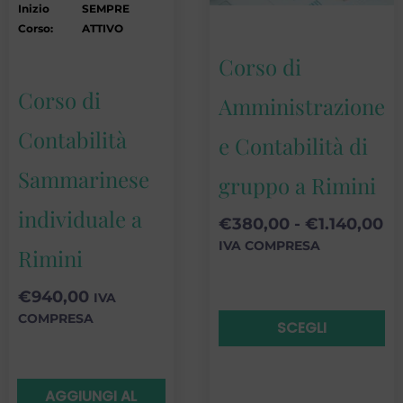
Inizio
SEMPRE
Corso:
ATTIVO
o
Corso di
Corso di
Amministrazione
e
Contabilità
s
e Contabilità di
n
Sammarinese
gruppo a Rimini
individuale a
€
380,00
-
€
1.140,00
d
IVA COMPRESA
Rimini
€
940,00
IVA
COMPRESA
SCEGLI
AGGIUNGI AL