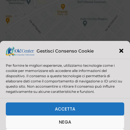
Gestisci Consenso Cookie
Per fornire le migliori esperienze, utilizziamo tecnologie come i
cookie per memorizzare e/o accedere alle informazioni del
dispositivo. Il consenso a queste tecnologie ci permetterà di
elaborare dati come il comportamento di navigazione o ID unici su
questo sito. Non acconsentire o ritirare il consenso può influire
negativamente su alcune caratteristiche e funzioni.
© 2021 OK! CENTER ALL RIGHTS RESERVED | P.IVA/C.F. 03390880403
CAPITALE SOCIALE 30.000,00 | REGISTRO IMPRESE DELLA
ACCETTA
ROMAGNA - FORLÌ CESENA E RIMINI
REALIZZAZIONE SITI INTERNET RIMINI: AGENZIA PIRAS
NEGA
F
I
L
W