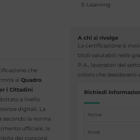
E-Learning
A chi si rivolge
La certificazione si riv
titoli valutabili nelle g
P.A., lavoratori del sett
ificazione che
coloro che desiderano a
rmità al
Quadro
 i Cittadini
Richiedi informazion
dottato a livello
tenze digitali. La
Name
a
secondo la norma
imento ufficiale, la
Email
ambito dei concorsi