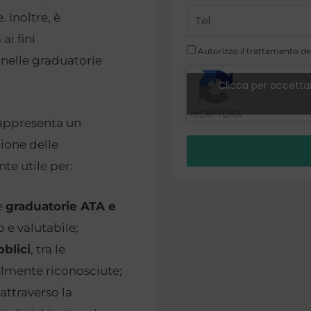
Telefono
 Inoltre, è
ai fini
Autorizzo il trattamento dei
nelle graduatorie
Clicca per accettar
appresenta un
ione delle
te utile per:
e
graduatorie ATA e
o e valutabile;
blici
, tra le
ialmente riconosciute;
 attraverso la