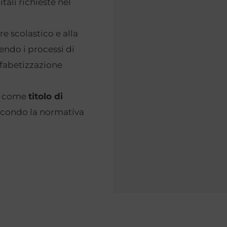
ali richieste nel
ore scolastico e alla
ndo i processi di
lfabetizzazione
to come
titolo di
secondo la normativa