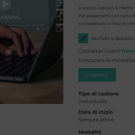
IRSAF
Il prezzo indicato è riferi
2.2
Per pagamenti con carta di
EEDP
sovrapprezzo in fase di ch
Progressive
Iscriviti a questo
-
(CIAD)
Contattaci con il
form
quantità
conoscere le modalità 
CHIAMACI
Tipo di Lezione
Individuale
Data di inizio
Sempre attivo
Modalità