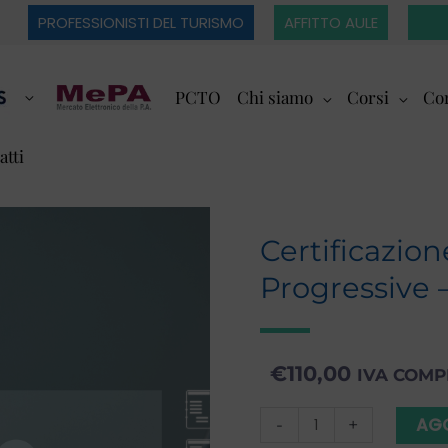
PROFESSIONISTI DEL TURISMO
AFFITTO AULE
PCTO
Chi siamo
Corsi
Cor
atti
Certificazio
Progressive 
€
110,00
IVA COM
Certificazione
AGG
-
+