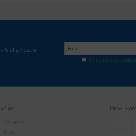
iti alla nostra
Ho letto e accettat
 veloci
Dove Sia
Aziende
Corsi