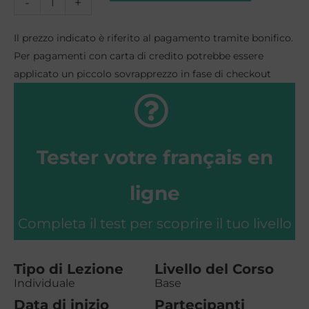
Corso
-
+
di
Il prezzo indicato è riferito al pagamento tramite bonifico.
Francese
Per pagamenti con carta di credito potrebbe essere
applicato un piccolo sovrapprezzo in fase di checkout
Individuale
a
Rimini
Tester votre français en
-
livello
ligne
Base
Completa il test per scoprire il tuo livello
quantità
Tipo di Lezione
Livello del Corso
Individuale
Base
Data di inizio
Partecipanti