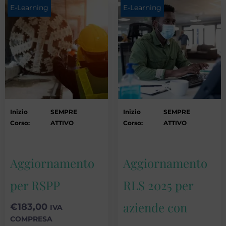
E-Learning
E-Learning
Inizio
SEMPRE
Inizio
SEMPRE
Corso:
ATTIVO
Corso:
ATTIVO
Aggiornamento
Aggiornamento
per RSPP
RLS 2025 per
aziende con
€
183,00
IVA
COMPRESA