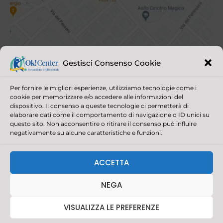
Gestisci Consenso Cookie
Per fornire le migliori esperienze, utilizziamo tecnologie come i
cookie per memorizzare e/o accedere alle informazioni del
dispositivo. Il consenso a queste tecnologie ci permetterà di
elaborare dati come il comportamento di navigazione o ID unici su
questo sito. Non acconsentire o ritirare il consenso può influire
negativamente su alcune caratteristiche e funzioni.
© 2021 OK! CENTER ALL RIGHTS RESERVED | P.IVA/C.F. 03390880403
CAPITALE SOCIALE 30.000,00 | REGISTRO IMPRESE DELLA
ACCETTA
ROMAGNA - FORLÌ CESENA E RIMINI
REALIZZAZIONE SITI INTERNET RIMINI: AGENZIA PIRAS
NEGA
F
I
L
W
a
n
i
h
VISUALIZZA LE PREFERENZE
c
s
n
a
e
t
k
t
b
a
e
s