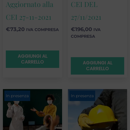
Aggiornato alla
CEI DEL
CEI 27-11-2021
27/11/2021
€
73,20
€
196,00
IVA COMPRESA
IVA
COMPRESA
AGGIUNGI AL
CARRELLO
AGGIUNGI AL
CARRELLO
In presenza
In presenza