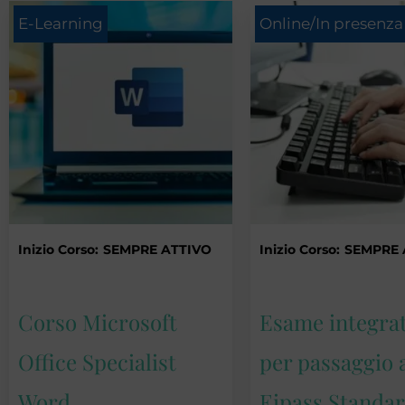
E-Learning
Online/In presenza
Inizio Corso:
SEMPRE ATTIVO
Inizio Corso:
SEMPRE 
Corso Microsoft
Esame integra
Office Specialist
per passaggio 
Word
Eipass Standa