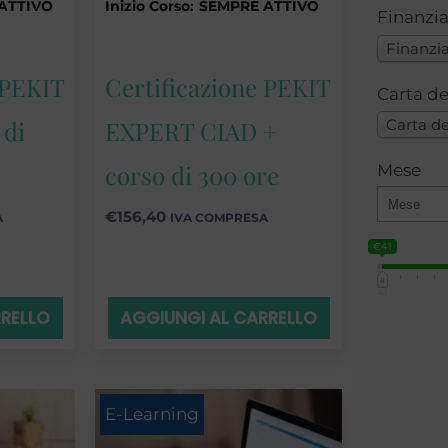
ATTIVO
Inizio Corso:
SEMPRE ATTIVO
Finanzi
Finanzi
 PEKIT
Certificazione PEKIT
Carta d
 di
EXPERT CIAD +
Carta d
corso di 300 ore
Mese
€
156,40
A
IVA COMPRESA
€41
41
RRELLO
AGGIUNGI AL CARRELLO
E-Learning