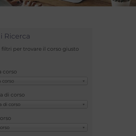
di Ricerca
i filtri per trovare il corso giusto
à corso
 corso
a di corso
a di corso
Corso
Corso