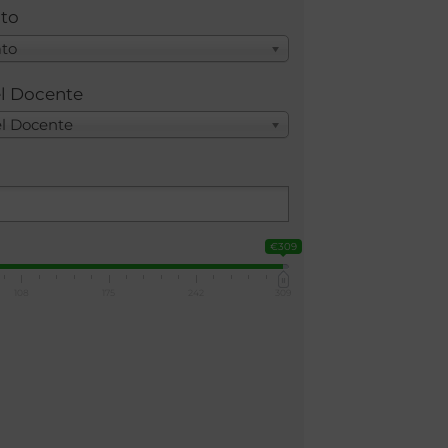
ato
ato
el Docente
el Docente
€309
108
175
242
309