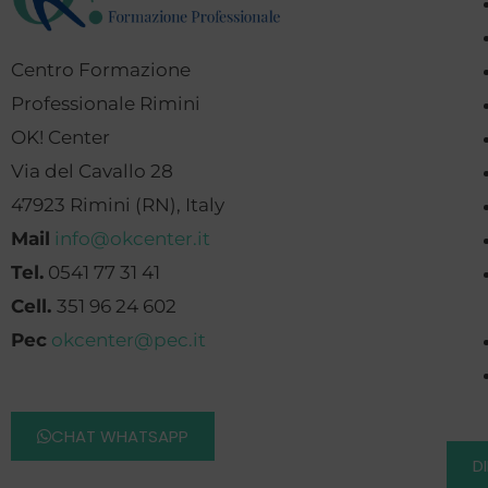
Centro Formazione
Professionale Rimini
OK! Center
Via del Cavallo 28
47923 Rimini (RN), Italy
Mail
info@okcenter.it
Tel.
0541 77 31 41
Cell.
351 96 24 602
Pec
okcenter@pec.it
CHAT WHATSAPP
D