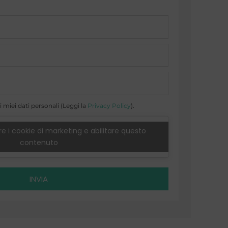
 miei dati personali (Leggi la
Privacy Policy
).
e i cookie di marketing e abilitare questo
contenuto
INVIA