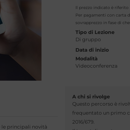
al
Il prezzo indicato è riferi
corso
Per pagamenti con carta di
sul
sovrapprezzo in fase di ch
Regolamento
Tipo di Lezione
Europeo
Di gruppo
2016/679
Data di inizio
quantità
Modalità
Videoconferenza
A chi si rivolge
Questo percorso è rivolt
frequentato un primo c
2016/679.
 le principali novità