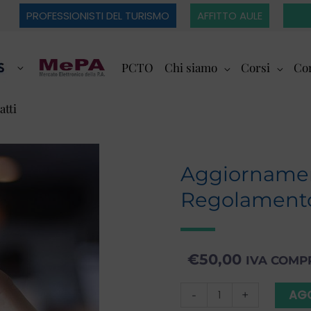
PROFESSIONISTI DEL TURISMO
AFFITTO AULE
PCTO
Chi siamo
Corsi
Cor
atti
Aggiornament
Regolamento
€
50,00
IVA COMP
Aggiornamento
AGG
-
+