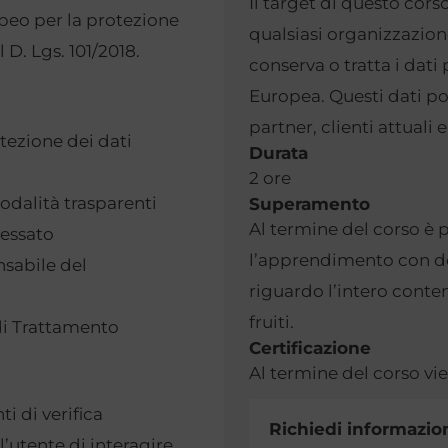
Il target di questo corso
peo per la protezione
qualsiasi organizzazione
 D. Lgs. 101/2018.
conserva o tratta i dati
Europea. Questi dati p
partner, clienti attuali 
ezione dei dati
Durata
2 ore
dalità trasparenti
Superamento
Al termine del corso è p
eressato
l’apprendimento con do
nsabile del
riguardo l’intero conte
fruiti.
 di Trattamento
Certificazione
Al termine del corso vie
i di verifica
Richiedi informazion
utente di interagire