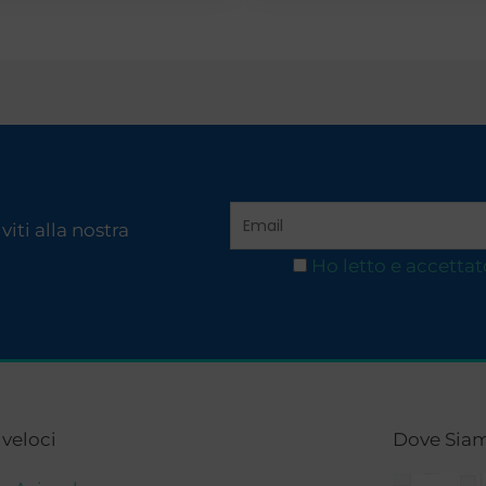
iti alla nostra
Ho letto e accettat
 veloci
Dove Sia